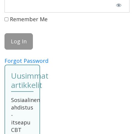
Remember Me
Forgot Password
Uusimmat
artikkelit
Sosiaalinen
ahdistus
-
itseapu
CBT