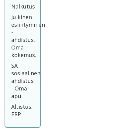
Nalkutus
Julkinen
esiintyminen
-
ahdistus.
Oma
kokemus.
SA
sosiaalinen
ahdistus
- Oma
apu
Altistus,
ERP