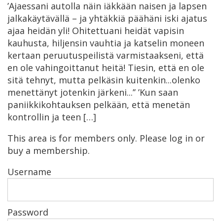
’Ajaessani autolla näin iäkkään naisen ja lapsen
jalkakäytävällä – ja yhtäkkiä päähäni iski ajatus
ajaa heidän yli! Ohitettuani heidät vapisin
kauhusta, hiljensin vauhtia ja katselin moneen
kertaan peruutuspeilistä varmistaakseni, että
en ole vahingoittanut heitä! Tiesin, että en ole
sitä tehnyt, mutta pelkäsin kuitenkin...olenko
menettänyt jotenkin järkeni...’’ ’Kun saan
paniikkikohtauksen pelkään, että menetän
kontrollin ja teen […]
This area is for members only. Please log in or
buy a membership.
Username
Password