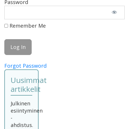
Password
Remember Me
Forgot Password
Uusimmat
artikkelit
Julkinen
esiintyminen
-
ahdistus.