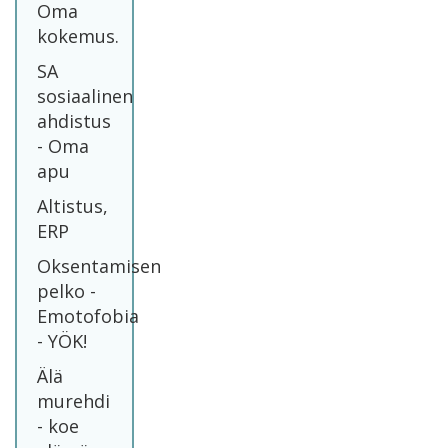
Oma
kokemus.
SA
sosiaalinen
ahdistus
- Oma
apu
Altistus,
ERP
Oksentamisen
pelko -
Emotofobia
- YÖK!
Älä
murehdi
- koe