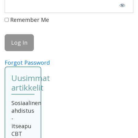
Remember Me
Forgot Password
Uusimmat
artikkelit
Sosiaalinen
ahdistus
-
itseapu
CBT