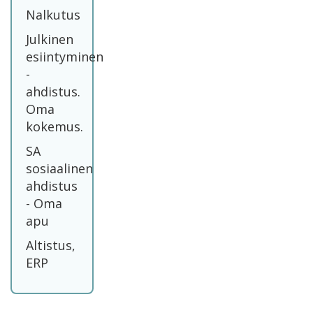
Nalkutus
Julkinen
esiintyminen
-
ahdistus.
Oma
kokemus.
SA
sosiaalinen
ahdistus
- Oma
apu
Altistus,
ERP