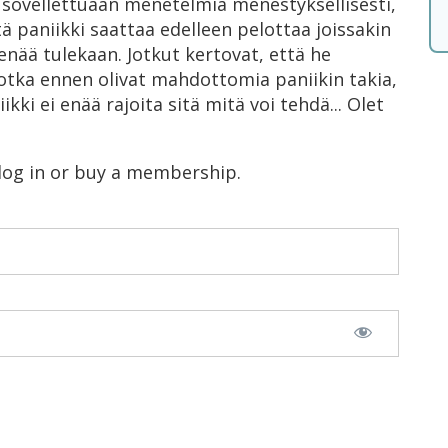
a sovellettuaan menetelmiä menestyksellisesti,
tä paniikki saattaa edelleen pelottaa joissakin
 enää tulekaan. Jotkut kertovat, että he
jotka ennen olivat mahdottomia paniikin takia,
kki ei enää rajoita sitä mitä voi tehdä... Olet
 log in or buy a membership.