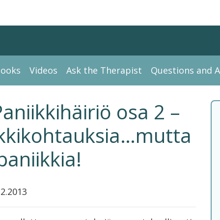
ooks
Videos
Ask the Therapist
Questions and 
niikkihäiriö osa 2 –
ikkikohtauksia…mutta
paniikkia!
12.2013