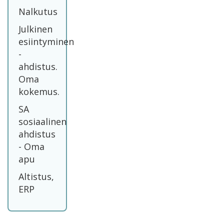
Nalkutus
Julkinen
esiintyminen
-
ahdistus.
Oma
kokemus.
SA
sosiaalinen
ahdistus
- Oma
apu
Altistus,
ERP