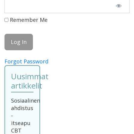
Remember Me
Forgot Password
Uusimmat
artikkelit
Sosiaalinen
ahdistus
-
itseapu
CBT