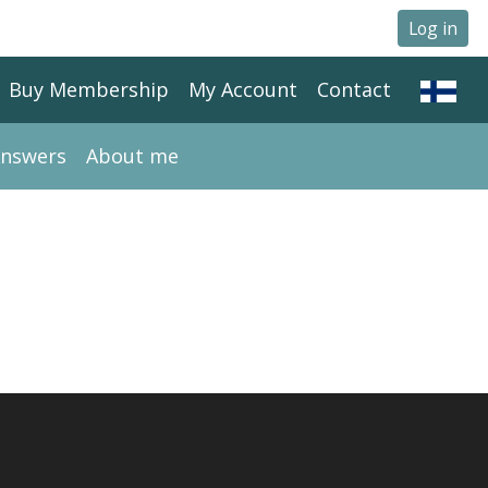
Log in
Buy Membership
My Account
Contact
Answers
About me