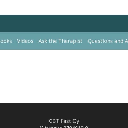
ooks
Videos
Ask the Therapist
Questions and 
CBT Fast Oy