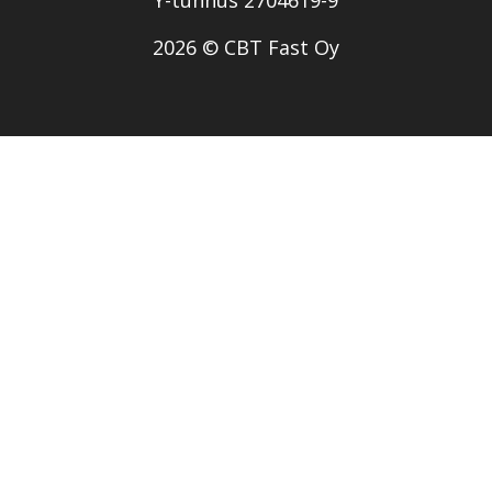
Y-tunnus 2704619-9
2026 © CBT Fast Oy