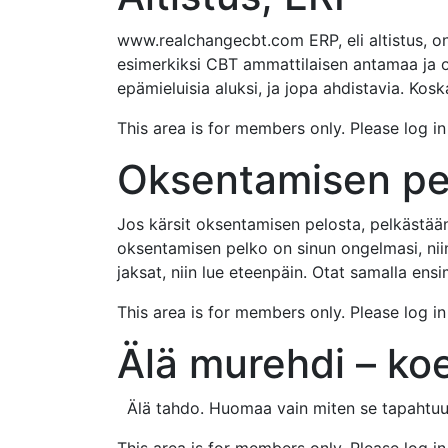
www.realchangecbt.com ERP, eli altistus, on 
esimerkiksi CBT ammattilaisen antamaa ja oh
epämieluisia aluksi, ja jopa ahdistavia. Kosk
This area is for members only. Please log i
Oksentamisen pel
Jos kärsit oksentamisen pelosta, pelkästään 
oksentamisen pelko on sinun ongelmasi, niin
jaksat, niin lue eteenpäin. Otat samalla en
This area is for members only. Please log i
Älä murehdi – ko
Älä tahdo. Huomaa vain miten se tapahtuu. 