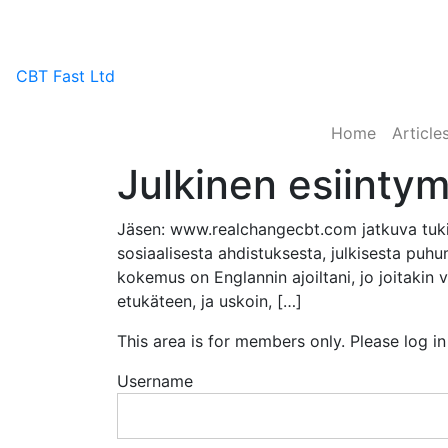
CBT Fast Ltd
Home
Article
Julkinen esiinty
Jäsen: www.realchangecbt.com jatkuva tuki 
sosiaalisesta ahdistuksesta, julkisesta puhum
kokemus on Englannin ajoiltani, jo joitakin
etukäteen, ja uskoin, […]
This area is for members only. Please log i
Username