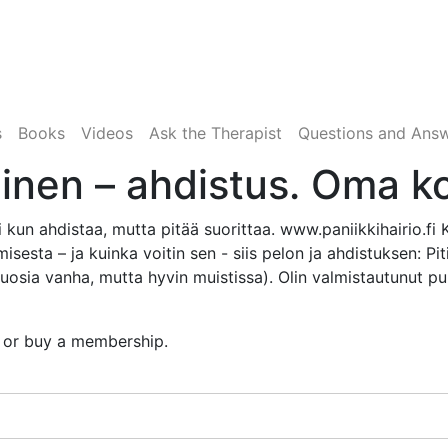
s
Books
Videos
Ask the Therapist
Questions and Ans
minen – ahdistus. Oma 
kun ahdistaa, mutta pitää suorittaa. www.paniikkihairio.f
isesta – ja kuinka voitin sen - siis pelon ja ahdistuksen: Piti
 vuosia vanha, mutta hyvin muistissa). Olin valmistautunut p
n or buy a membership.