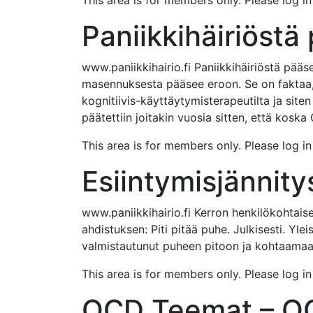
This area is for members only. Please log i
Paniikkihäiriöstä
www.paniikkihairio.fi Paniikkihäiriöstä pääs
masennuksesta pääsee eroon. Se on faktaa, m
kognitiivis-käyttäytymisterapeutilta ja siten
päätettiin joitakin vuosia sitten, että koska
This area is for members only. Please log i
Esiintymisjännit
www.paniikkihairio.fi Kerron henkilökohtaise
ahdistuksen: Piti pitää puhe. Julkisesti. Yle
valmistautunut puheen pitoon ja kohtaamaan 
This area is for members only. Please log i
OCD Teemat – OC