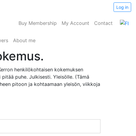
Log in
Buy Membership
My Account
Contact
wers
About me
kokemus.
i Kerron henkilökohtaisen kokemuksen
 pitää puhe. Julkisesti. Yleisölle. (Tämä
uheen pitoon ja kohtaamaan yleisön, viikkoja