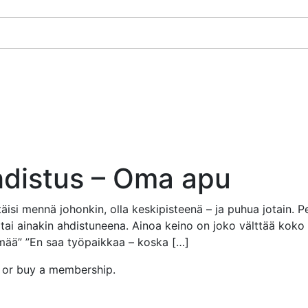
hdistus – Oma apu
äisi mennä johonkin, olla keskipisteenä – ja puhua jotain. 
 tai ainakin ahdistuneena. Ainoa keino on joko välttää koko
ämää” ”En saa työpaikkaa – koska […]
n or buy a membership.