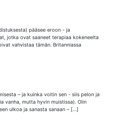
hdistuksesta) pääsee eroon - ja
at, jotka ovat saaneet terapiaa kokeneelta
voivat vahvistaa tämän. Britanniassa
esta – ja kuinka voitin sen - siis pelon ja
sia vanha, mutta hyvin muistissa). Olin
heen ulkoa ja sanasta sanaan – […]