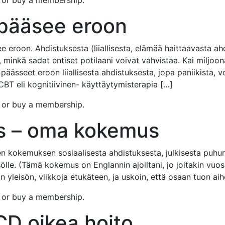
n or buy a membership.
 pääsee eroon
ee eroon. Ahdistuksesta (liiallisesta, elämää haittaavasta a
inkä sadat entiset potilaani voivat vahvistaa. Kai miljoon
 päässeet eroon liiallisesta ahdistuksesta, jopa paniikista, 
 CBT eli kognitiivinen- käyttäytymisterapia […]
n or buy a membership.
ys – oma kokemus
n kokemuksen sosiaalisesta ahdistuksesta, julkisesta puhumis
isölle. (Tämä kokemus on Englannin ajoiltani, jo joitakin vuo
yleisön, viikkoja etukäteen, ja uskoin, että osaan tuon ai
n or buy a membership.
D oikea hoito