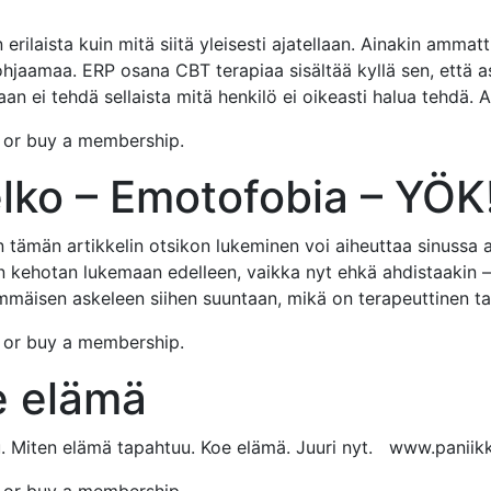
erilaista kuin mitä siitä yleisesti ajatellaan. Ainakin amma
jaamaa. ERP osana CBT terapiaa sisältää kyllä sen, että as
aan ei tehdä sellaista mitä henkilö ei oikeasti halua tehdä. 
n or buy a membership.
ko – Emotofobia – YÖK
tämän artikkelin otsikon lukeminen voi aiheuttaa sinussa ah
 kehotan lukemaan edelleen, vaikka nyt ehkä ahdistaakin – j
simmäisen askeleen siihen suuntaan, mikä on terapeuttinen 
n or buy a membership.
e elämä
Miten elämä tapahtuu. Koe elämä. Juuri nyt. www.paniikki