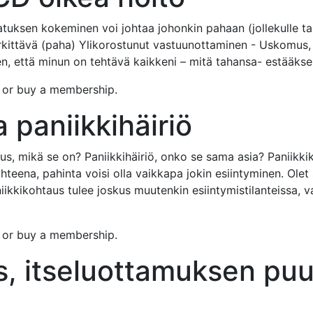
tuksen kokeminen voi johtaa johonkin pahaan (jollekulle 
kittävä (paha) Ylikorostunut vastuunottaminen - Uskomus, e
n, että minun on tehtävä kaikkeni – mitä tahansa- estääksen
n or buy a membership.
 paniikkihäiriö
us, mikä se on? Paniikkihäiriö, onko se sama asia? Paniikkik
hteena, pahinta voisi olla vaikkapa jokin esiintyminen. Olet 
Paniikkikohtaus tulee joskus muutenkin esiintymistilanteissa, v
n or buy a membership.
s, itseluottamuksen puu